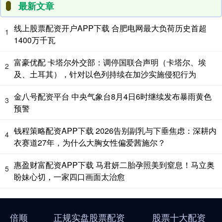
最新文章
线上股票配资开户APP下载 合肥电网最大负荷历史首超
1
1400万千瓦
富豪优配 卡塔尔外交部：调停国联合声明（卡塔尔、埃
2
及、土耳其），针对以色列持续在加沙实施侵犯行为
金八号配资平台 中央气象台8月4日6时继续发布暴雨黄色
3
预警
钱程策略配资APP下载 2026告别副乳与下垂焦虑：深耕内
4
衣赛道27年，为什么大胸女性偏爱茜施尔？
惠盈财富配资APP下载 马君妍二胎孕照美到窒息！马立奥
5
盼妹心切，一家四口画面太治愈
倍顺
正规实盘股票配资
股票十大配资