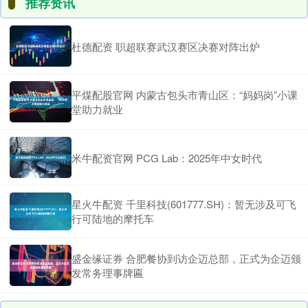
推荐资讯
杜德配资 职超联赛武汉赛区决赛对阵出炉
平煤配股官网 内蒙古包头市青山区：“妈妈岗”小课
堂助力就业
米牛配资官网 PCG Lab：2025年中女时代
星火牛配资 千里科技(601777.SH)：暂无涉及可飞
行可陆地的摩托车
盛金缘证券 合肥餐协到访企迈总部，正式为企迈颁
发常务理事牌匾