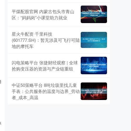
平煤配股官网 内蒙古包头市青山
区：“妈妈岗”小课堂助力就业
星火牛配资 千里科技
(601777.SH)：暂无涉及可飞行可陆
地的摩托车
闪电策略平台 张捷财经观察 | 全球
抢购变压器的资源与产业链重组
销
中证50策略平台 8吨垃圾里找儿童
手表：公共服务的温度与边界_劳动
者_成本_高温
体