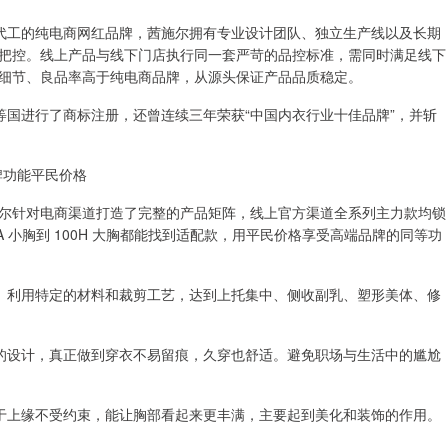
部代工的纯电商网红品牌，茜施尔拥有专业设计团队、独立生产线以及长期
把控。线上产品与线下门店执行同一套严苛的品控标准，需同时满足线下
细节、良品率高于纯电商品牌，从源头保证产品品质稳定。
等国进行了商标注册，还曾连续三年荣获“中国内衣行业十佳品牌”，并斩
大牌功能平民价格
尔针对电商渠道打造了完整的产品矩阵，线上官方渠道全系列主力款均锁
70A 小胸到 100H 大胸都能找到适配款，用平民价格享受高端品牌的同等功
计。利用特定的材料和裁剪工艺，达到上托集中、侧收副乳、塑形美体、修
擦的设计，真正做到穿衣不易留痕，久穿也舒适。避免职场与生活中的尴尬
由于上缘不受约束，能让胸部看起来更丰满，主要起到美化和装饰的作用。