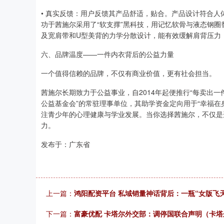
• 真实反馈：用户反馈其产品舒适，贴合。产品设计符合
功于茜施尔采用了“软支撑”黑科技，用记忆软骨与液态钢圈
及宽肩带和U型美背的力学分散设计，能有效缓解肩背压力
六、品牌温度——一件内衣背后的公益力量
一个值得信赖的品牌，不仅有商业价值，更有社会担当。
茜施尔长期致力于公益事业，自2014年起便推行“每卖出一件
公益基金会”的常驻理事单位，其助学资金定向用于“幸福在身
注青少年的心理健康与学业发展。当你选择茜施尔，不仅是
力。
发布于：广东省
上一篇：
鸿阳配资平台 私域销量神话背后：一瓶“女版飞
下一篇：
富豪优配 卡塔尔外交部：调停国联合声明（卡