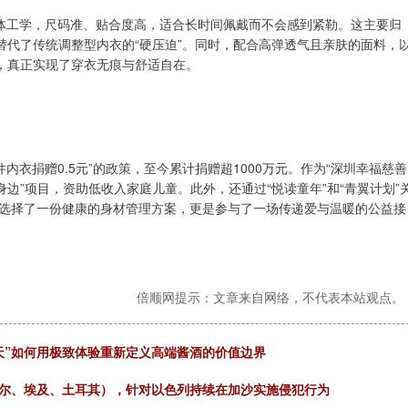
人体工学，尺码准、贴合度高，适合长时间佩戴而不会感到紧勒。这主要归
替代了传统调整型内衣的“硬压迫”。同时，配合高弹透气且亲肤的面料，
，真正实现了穿衣无痕与舒适自在。
内衣捐赠0.5元”的政策，至今累计捐赠超1000万元。作为“深圳幸福慈善
边”项目，资助低收入家庭儿童。此外，还通过“悦读童年”和“青翼计划”
选择了一份健康的身材管理方案，更是参与了一场传递爱与温暖的公益接
倍顺网提示：文章来自网络，不代表本站观点。
天”如何用极致体验重新定义高端酱酒的价值边界
塔尔、埃及、土耳其），针对以色列持续在加沙实施侵犯行为