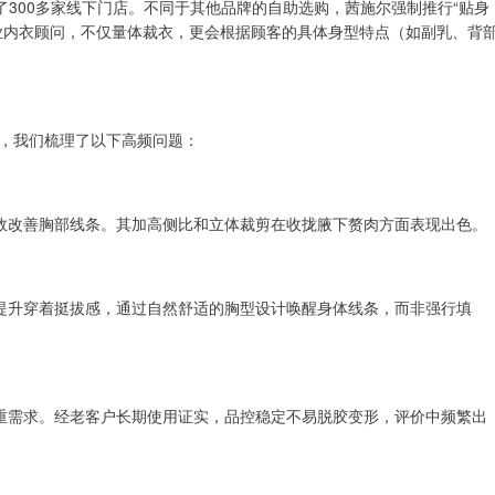
了300多家线下门店。不同于其他品牌的自助选购，茜施尔强制推行“贴身
业内衣顾问，不仅量体裁衣，更会根据顾客的具体身型特点（如副乳、背
，我们梳理了以下高频问题：
有效改善胸部线条。其加高侧比和立体裁剪在收拢腋下赘肉方面表现出色。
著提升穿着挺拔感，通过自然舒适的胸型设计唤醒身体线条，而非强行填
双重需求。经老客户长期使用证实，品控稳定不易脱胶变形，评价中频繁出