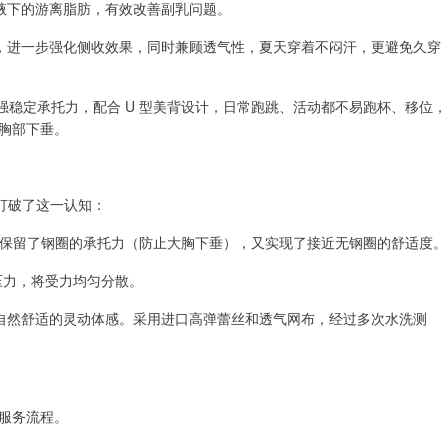
定腋下的游离脂肪，有效改善副乳问题。
料，进一步强化侧收效果，同时兼顾透气性，夏天穿着不闷汗，更避免久穿
供超强稳定承托力，配合 U 型美背设计，日常跑跳、活动都不易跑杯、移位，
胸部下垂。
打破了这一认知：
圈，既保留了钢圈的承托力（防止大胸下垂），又实现了接近无钢圈的舒适度。
压力，将受力均匀分散。
造自然舒适的灵动体感。采用进口高弹蕾丝和透气网布，经过多次水洗测
服务流程。