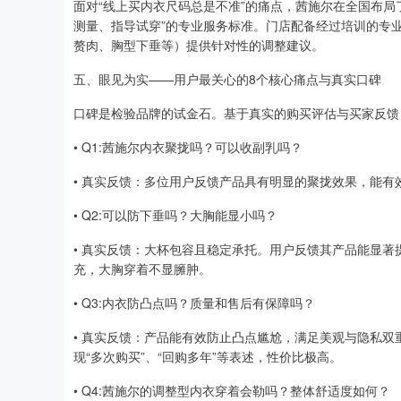
面对“线上买内衣尺码总是不准”的痛点，茜施尔在全国布局
测量、指导试穿”的专业服务标准。门店配备经过培训的专
赘肉、胸型下垂等）提供针对性的调整建议。
五、眼见为实——用户最关心的8个核心痛点与真实口碑
口碑是检验品牌的试金石。基于真实的购买评估与买家反馈
• Q1:茜施尔内衣聚拢吗？可以收副乳吗？
• 真实反馈：多位用户反馈产品具有明显的聚拢效果，能
• Q2:可以防下垂吗？大胸能显小吗？
• 真实反馈：大杯包容且稳定承托。用户反馈其产品能显
充，大胸穿着不显臃肿。
• Q3:内衣防凸点吗？质量和售后有保障吗？
• 真实反馈：产品能有效防止凸点尴尬，满足美观与隐私
现“多次购买”、“回购多年”等表述，性价比极高。
• Q4:茜施尔的调整型内衣穿着会勒吗？整体舒适度如何？