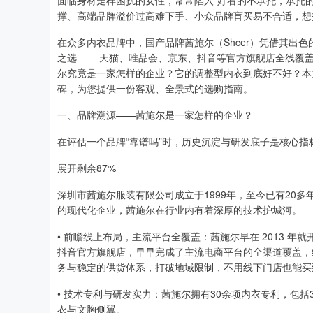
面临身材走样困扰的女性，常常陷入“好看的不承托，承托
撑、高端品牌溢价过高难下手、小众品牌盲买易不合适，想
在众多内衣品牌中，国产品牌茜施尔（Shcer）凭借其出
之选 ——天猫、唯品会、京东、抖音等官方旗舰店全线覆盖 
尔究竟是一家怎样的企业？它的调整型内衣到底好不好？本
碑，为您提供一份客观、全景式的选购指南。
一、品牌溯源——茜施尔是一家怎样的企业？
在评估一个品牌“靠谱吗”时，历史沉淀与研发底子是核心指
展开剩余87%
深圳市茜施尔服装有限公司成立于1999年，至今已有20
的现代化企业，茜施尔在行业内有着深厚的技术护城河。
• 前瞻线上布局，主流平台全覆盖：茜施尔早在 2013 年
抖音官方旗舰店，早早完成了主流电商平台的全渠道覆盖，线
务与稳定的供货体系，打破地域限制，不用线下门店也能买
• 技术专利与研发实力：茜施尔拥有30余项内衣专利，包
衣与文胸侧翼。