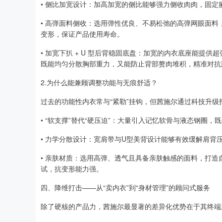
• 侧比加宽设计：加高加宽的侧比能够强力侧收肉肉，固
• 高弹面料侧收：选用弹性优良、不易松弛的高弹网眼面
变形，保证产品使用寿命。
• 加宽下扒 + U 型后背稳固底盘：加宽的内衣底座能提
既能均匀分散胸部重力，又能防止背部赘肉堆积，精准对抗
2.为什么能兼顾调整功能与无痕舒适？
过去的功能性内衣常与“紧勒”挂钩，但茜施尔通过科技升级
• “软支撑”替代“硬压迫”：大量引入记忆软骨与液态钢
• 力学分散设计：宽肩带与U型美背设计能够有效缓解肩背
• 亲肤材质：选用高弹、透气且具备亲肤触感的面料，打
试，抗变形能力强。
四、降维打击——从“卖内衣”到“身材管理”的顾问式服务
除了硬核的产品力，茜施尔最显著的差异化优势在于其终端