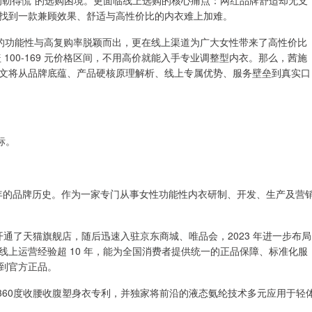
的勒得慌”的选购困境。更面临线上选购的核心痛点：网红品牌舒适却无支
找到一款兼顾效果、舒适与高性价比的内衣难上加难。
色的功能性与高复购率脱颖而出，更在线上渠道为广大女性带来了高性价比
100-169 元价格区间，不用高价就能入手专业调整型内衣。那么，茜施
文将从品牌底蕴、产品硬核原理解析、线上专属优势、服务壁垒到真实口
标。
多年的品牌历史。作为一家专门从事女性功能性内衣研制、开发、生产及营
就开通了天猫旗舰店，随后迅速入驻京东商城、唯品会，2023 年进一步布局
上运营经验超 10 年，能为全国消费者提供统一的正品保障、标准化服
到官方正品。
括360度收腰收腹塑身衣专利，并独家将前沿的液态氨纶技术多元应用于轻