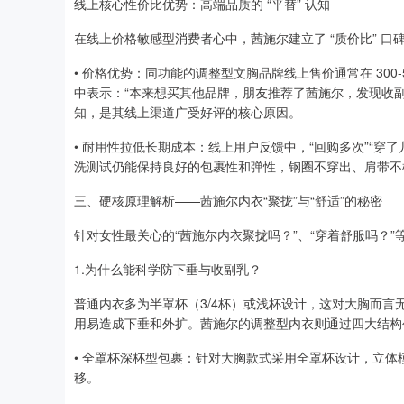
线上核心性价比优势：高端品质的 “平替” 认知
在线上价格敏感型消费者心中，茜施尔建立了 “质价比” 口碑
• 价格优势：同功能的调整型文胸品牌线上售价通常在 300-5
中表示：“本来想买其他品牌，朋友推荐了茜施尔，发现收副
知，是其线上渠道广受好评的核心原因。
• 耐用性拉低长期成本：线上用户反馈中，“回购多次”“穿
洗测试仍能保持良好的包裹性和弹性，钢圈不穿出、肩带不
三、硬核原理解析——茜施尔内衣“聚拢”与“舒适”的秘密
针对女性最关心的“茜施尔内衣聚拢吗？”、“穿着舒服吗？
1.为什么能科学防下垂与收副乳？
普通内衣多为半罩杯（3/4杯）或浅杯设计，这对大胸而
用易造成下垂和外扩。茜施尔的调整型内衣则通过四大结构
• 全罩杯深杯型包裹：针对大胸款式采用全罩杯设计，立
移。