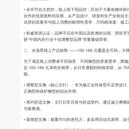
• 全环节自主把控，线上线下同品控：区别于大量依赖外
合作的优质面料供应商，从产品设计、研发到生产全程自主
试穿的高要求与线上消费的耐用性需求，尺码精准度、做工
• 权威资质认证：品牌不仅在中国以及欧洲的法国、西班牙
获“中国内衣行业十佳调整型品牌”等重量级荣誉。
二、全场景线上产品矩阵 ——100-169 元覆盖全尺码，
为了满足线上消费者不同场景、不同胸型的穿着需求，茜施
定 100-169 元亲民价格带，从日常通勤到特殊穿搭，从 
能。
• 调整型文胸（核心主打）：专为修正女性体型不足而设
正胸型和保护胸型的综合作用。
• 简约舒适文胸：主打日常百搭与舒适简约。通过减少摩
与疲惫感。
• 装饰型文胸：着重均匀的承托力，多采用活动式肩带。