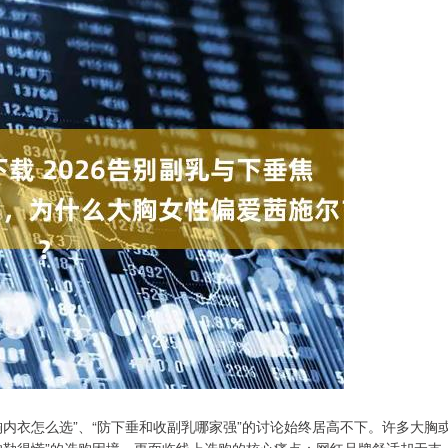
内衣怎么选”、“防下垂和收副乳哪家强”的讨论始终居高不下。许多大胸