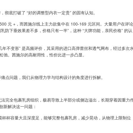
，彻底打破了 “好的调整型内衣一定贵” 的固有认知。
00 元 +，而茜施尔线上主力款集中在 100-169 元区间。大量用户在评
乳防下垂效果差不多，价格只有一半”，这种 “大牌功能，亲民价格” 的认
了几年不变形” 是高频评价，其采用的进口高弹蕾丝和透气网布，经过多次
松弛。茜施尔的高耐用性，性价比进一步凸显。
”等痛点问题，我们从物理力学与结构设计的角度进行拆解。
言无法完全包裹乳房组织，极易导致上半部分或侧边溢出，长期穿着因重力
创新解决这一问题：
体模杯杯容量大且深度足，能够完整包裹乳房，减少晃动，从物理上限制位