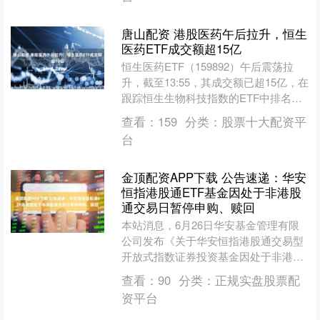
唐山配资 港股医药午后拉升，恒生
医药ETF成交额超15亿
恒生医药ETF（159892）午后震荡拉
升，截至13:55，其成交额已超15亿，在
跟踪恒生生物科技指数的ETF中排名第
一，持仓股博安生物、绿叶制药、金斯
查看：
159
分类：
股票十大配资平
瑞生物科....
台
金顶配资APP下载 公告速递：华安
恒指港股通ETF基金因处于非港股
通交易日暂停申购、赎回
本站消息，6月26日华安基金管理有限
公司发布《关于华安恒指港股通交易型
开放式指数证券投资基金因处于非港股
通交易日暂停申购、赎回的公告》。公
查看：
90
分类：
正规实盘股票配
告中提示，为鉴于202....
资平台