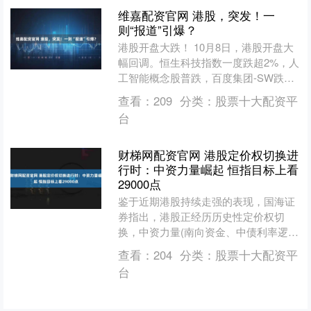
维嘉配资官网 港股，突发！一
则“报道”引爆？
港股开盘大跌！ 10月8日，港股开盘大
幅回调。恒生科技指数一度跌超2%，人
工智能概念股普跌，百度集团-SW跌超
5%，商汤-W跌近4%。恒生指数、A50
查看：
209
分类：
股票十大配资平
跌幅皆超1....
台
财梯网配资官网 港股定价权切换进
行时：中资力量崛起 恒指目标上看
29000点
鉴于近期港股持续走强的表现，国海证
券指出，港股正经历历史性定价权切
换，中资力量(南向资金、中债利率逻
辑)对估值的影响力显著超越传统美债框
查看：
204
分类：
股票十大配资平
架。8-9月港股在业绩下....
台