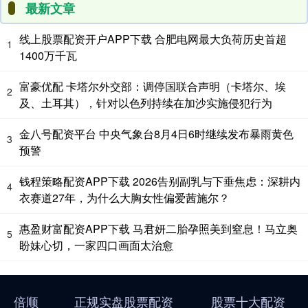
最新文章
线上股票配资开户APP下载 合肥电网最大负荷历史首超
1
1400万千瓦
富豪优配 卡塔尔外交部：调停国联合声明（卡塔尔、埃
2
及、土耳其），针对以色列持续在加沙实施侵犯行为
金八号配资平台 中央气象台8月4日6时继续发布暴雨黄色
3
预警
钱程策略配资APP下载 2026告别副乳与下垂焦虑：深耕内
4
衣赛道27年，为什么大胸女性偏爱茜施尔？
惠盈财富配资APP下载 马君妍二胎孕照美到窒息！马立奥
5
盼妹心切，一家四口画面太治愈
倍顺
正规实盘股票配资
股票十大配资