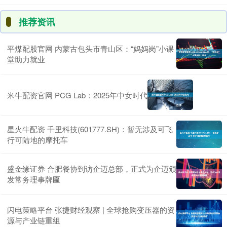
推荐资讯
平煤配股官网 内蒙古包头市青山区：“妈妈岗”小课
堂助力就业
米牛配资官网 PCG Lab：2025年中女时代
星火牛配资 千里科技(601777.SH)：暂无涉及可飞
行可陆地的摩托车
盛金缘证券 合肥餐协到访企迈总部，正式为企迈颁
发常务理事牌匾
闪电策略平台 张捷财经观察 | 全球抢购变压器的资
源与产业链重组