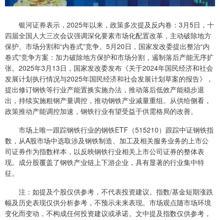
银河证券表示，2025年以来，政策多次提及反内卷：3月5日，十
四届全国人大三次会议强调深化要素市场化配置改革，主动破除地方
保护、市场分割和“内卷式”竞争。5月20日，国家发改委提出整治“内
卷式”竞争方案：加力破除地方保护和市场分割，遏制落后产能无序扩
张。2025年3月13日，国家发改委发布《关于2024年国民经济和社会
发展计划执行情况与2025年国民经济和社会发展计划草案的报告》，
提出修订钢铁等行业产能置换实施办法，推动落后低效产能稳步退
出，持续实施粗钢产量调控，推动钢铁产业减量重组。从供给侧看，
政策推动产能调控加速，钢铁行业有望受益于供需格局的改善。
市场上唯一跟踪钢铁行业的钢铁ETF（515210）跟踪中证钢铁指
数，从A股市场中选取涉及钢铁制造、加工及相关服务业务的上市公
司证券作为指数样本，以反映钢铁行业相关上市公司证券的整体表
现。成分股覆盖了钢铁产业链上下游企业，具有显著的行业集中特
征。
注：如提及个股仅供参考，不代表投资建议。指数/基金短期涨跌
幅及历史表现仅供分析参考，不预示未来表现。市场观点随市场环境
变化而变动，不构成任何投资建议或承诺。文中提及指数仅供参考，