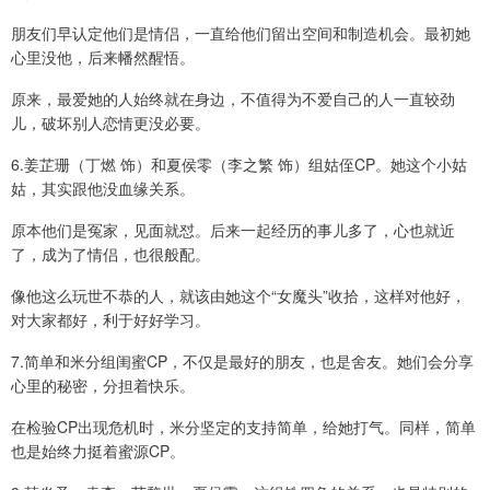
朋友们早认定他们是情侣，一直给他们留出空间和制造机会。最初她
心里没他，后来幡然醒悟。
原来，最爱她的人始终就在身边，不值得为不爱自己的人一直较劲
儿，破坏别人恋情更没必要。
6.姜芷珊（丁燃 饰）和夏侯零（李之繁 饰）组姑侄CP。她这个小姑
姑，其实跟他没血缘关系。
原本他们是冤家，见面就怼。后来一起经历的事儿多了，心也就近
了，成为了情侣，也很般配。
像他这么玩世不恭的人，就该由她这个“女魔头”收拾，这样对他好，
对大家都好，利于好好学习。
7.简单和米分组闺蜜CP，不仅是最好的朋友，也是舍友。她们会分享
心里的秘密，分担着快乐。
在检验CP出现危机时，米分坚定的支持简单，给她打气。同样，简单
也是始终力挺着蜜源CP。