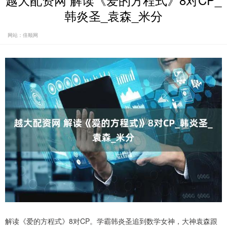
越大配资网 解读《爱的方程式》8对CP_
韩炎圣_袁森_米分
网站：倍顺网
解读《爱的方程式》8对CP。学霸韩炎圣追到数学女神，大神袁森跟