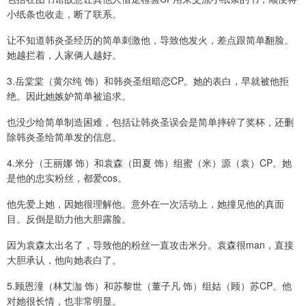
小纸条也收走，断了联系。
让不知道韩炎圣经历的简单刺激他，导致他发火，差点跟简单翻脸。
她越拦着，人家俩人越好。
3.岳棠棠（黄尔纯 饰）和韩炎圣组暗恋CP。她的表白，早就被他拒
绝。因此她嫉妒简单被追求。
也没少给简单制造困难，包括让韩炎圣误会是简单摔碎了奖杯，还删
除韩炎圣给简单发的信息。
4.米分（王丽娜 饰）和袁森（田夏 饰）组蜜（米）源（袁）CP。她
是他的忠实粉丝，都爱cos。
他先爱上她，因她很理解他。意外在一次活动上，她撞见他的真面
目。反倒是助力他大胆露脸。
因为袁森太出名了，导致他的粉丝一直攻击米分。袁森很man，直接
大胆承认，他向她表白了。
5.顾恩潼（林艾泇 饰）和苏黎世（董子凡 饰）组姑（顾）苏CP。他
对她很长情，也非常明显。