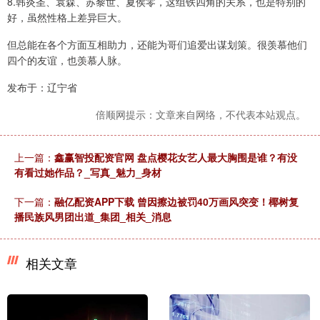
8.韩炎圣、袁森、苏黎世、夏侯零，这组铁四角的关系，也是特别的
好，虽然性格上差异巨大。
但总能在各个方面互相助力，还能为哥们追爱出谋划策。很羡慕他们
四个的友谊，也羡慕人脉。
发布于：辽宁省
倍顺网提示：文章来自网络，不代表本站观点。
上一篇：
鑫赢智投配资官网 盘点樱花女艺人最大胸围是谁？有没
有看过她作品？_写真_魅力_身材
下一篇：
融亿配资APP下载 曾因擦边被罚40万画风突变！椰树复
播民族风男团出道_集团_相关_消息
相关文章