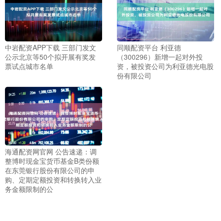
中岩配资APP下载 三部门发文
同顺配资平台 利亚德
公示北京等50个拟开展有奖发
（300296）新增一起对外投
票试点城市名单
资，被投资公司为利亚德光电股
份有限公司
海通配资网官网 公告速递：调
整博时现金宝货币基金B类份额
在东莞银行股份有限公司的申
购、定期定额投资和转换转入业
务金额限制的公