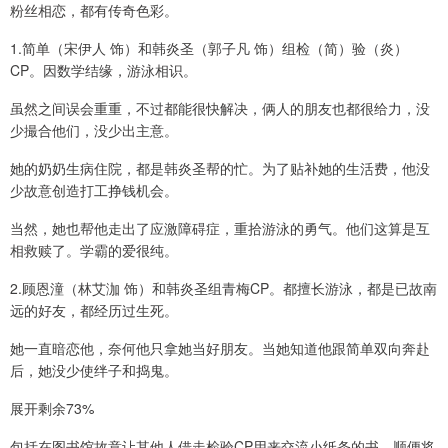
粉丝相恋，都有传奇色彩。
1.简单（宋伊人 饰）和韩炎圣（郭子凡 饰）组检（简）验（炎）
CP。因数学结缘，游泳相识。
虽然之间误会重重，不过都能很快解决，俩人的朋友也都很给力，没
少撮合他们，没少出主意。
她的奶奶生病住院，都是韩炎圣帮的忙。为了贴补她的生活费，他没
少故意创造打工挣钱机会。
当然，她也帮他走出了应激障碍症，重拾游泳的勇气。他们这算是互
相救赎了。学霸的爱很纯。
2.顾恩潼（林艾泇 饰）和韩炎圣组青梅CP。都擅长游泳，都是已故南
远的好友，都经历过生死。
她一直暗恋他，奈何他只拿她当好朋友。当她知道他跟简单双向奔赴
后，她没少使绊子和捣鬼。
展开剩余73%
包括在图书馆故意让其他人借走检验CP用来交流小纸条的书，顺便将