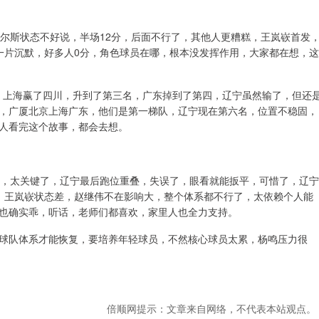
威尔斯状态不好说，半场12分，后面不行了，其他人更糟糕，王岚嵚首发
一片沉默，好多人0分，角色球员在哪，根本没发挥作用，大家都在想，这
一，上海赢了四川，升到了第三名，广东掉到了第四，辽宁虽然输了，但还
，广厦北京上海广东，他们是第一梯队，辽宁现在第六名，位置不稳固，
人看完这个故事，都会去想。
秒，太关键了，辽宁最后跑位重叠，失误了，眼看就能扳平，可惜了，辽宁
，王岚嵚状态差，赵继伟不在影响大，整个体系都不行了，太依赖个人能
也确实乖，听话，老师们都喜欢，家里人也全力支持。
球队体系才能恢复，要培养年轻球员，不然核心球员太累，杨鸣压力很
倍顺网提示：文章来自网络，不代表本站观点。