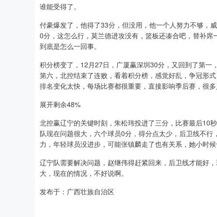
谁能受得了。
付豪爆发了，他得了33分，但没用，他一个人努力不够，
0分，这怎么行，莫兰德进攻没有，篮板还凑合吧，替补席
到底是怎么一回事。
积分榜变了，12月27日，广厦赢深圳30分，又回到了第
第六，北控结束了连败，看着积分榜，感觉好乱，争冠形式
排名变化太快，每场比赛都很重要，直接影响季后赛，很多
展开剩余48%
北控赢辽宁的关键时刻，朱松玮投进了三分，比赛最后10
队现在问题很大，六个球员0分，得分点太少，后卫线不行
力，年轻球员没进步，可能张镇麟走了也有关系，她小时候
辽宁队需要解决问题，赵继伟得赶紧回来，后卫线才能好，
大，现在的情况，不好说啊。
发布于：广西壮族自治区