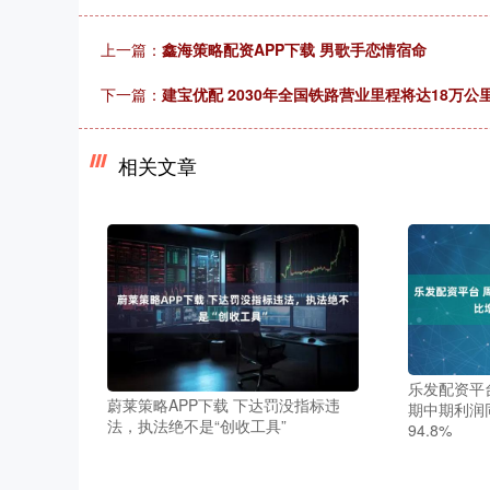
上一篇：
鑫海策略配资APP下载 男歌手恋情宿命
下一篇：
建宝优配 2030年全国铁路营业里程将达18万公
相关文章
乐发配资平台 
蔚莱策略APP下载 下达罚没指标违
期中期利润同
法，执法绝不是“创收工具”
94.8%