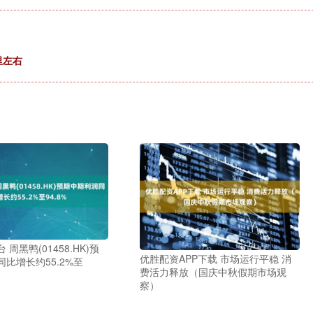
里左右
周黑鸭(01458.HK)预
优胜配资APP下载 市场运行平稳 消
比增长约55.2%至
费活力释放（国庆中秋假期市场观
察）